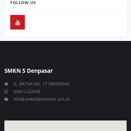
FOLLOW US
SMKN 5 Denpasar
JL. RATNA NO. 17 DENPASAR
(0361) 222608
info@smkn5denpasar.sch.id