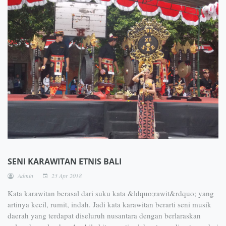
SENI KARAWITAN ETNIS BALI
Admin
23 Apr 2018
Kata karawitan berasal dari suku kata &ldquo;rawit&rdquo; yang
artinya kecil, rumit, indah. Jadi kata karawitan berarti seni musik
daerah yang terdapat diseluruh nusantara dengan berlaraskan