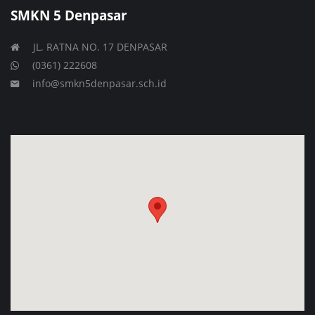
SMKN 5 Denpasar
JL. RATNA NO. 17 DENPASAR
(0361) 222608
info@smkn5denpasar.sch.id