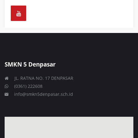
SMKN 5 Denpasar
JL. RATNA NO. 17 DENPASAR
(0361) 222608
info@smkn5denpasar.sch.id