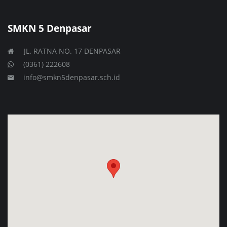
SMKN 5 Denpasar
JL. RATNA NO. 17 DENPASAR
(0361) 222608
info@smkn5denpasar.sch.id