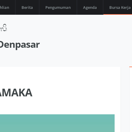
hlian
Berita
Pengumuman
Agenda
Bursa Kerja
 Denpasar
AMAKA