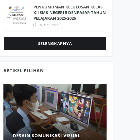
PENGUMUMAN KELULUSAN KELAS
XII SMK NEGERI 5 DENPASAR TAHUN
PELAJARAN 2025-2026
04 May 2026
SELENGKAPNYA
ARTIKEL PILIHAN
PERKUAT 
DUNIA IN
SMK NEGER
DESAIN KOMUNIKASI VISUAL
TABLE M