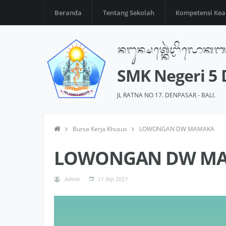
Beranda
Tentang Sekolah
Kompetensi Kea
SMK Negeri 5
JL RATNA NO 17. DENPASAR - BALI.
Bursa Kerja Khusus
LOWONGAN DW MAMAKA
LOWONGAN DW M
Admin
11 Sep 2023