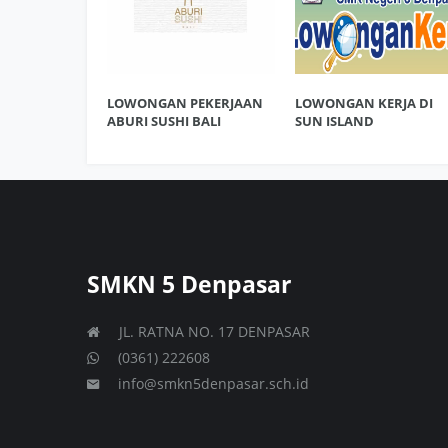
LOWONGAN PEKERJAAN
LOWONGAN KERJA DI
ABURI SUSHI BALI
SUN ISLAND
SMKN 5 Denpasar
JL. RATNA NO. 17 DENPASAR
(0361) 222608
info@smkn5denpasar.sch.id