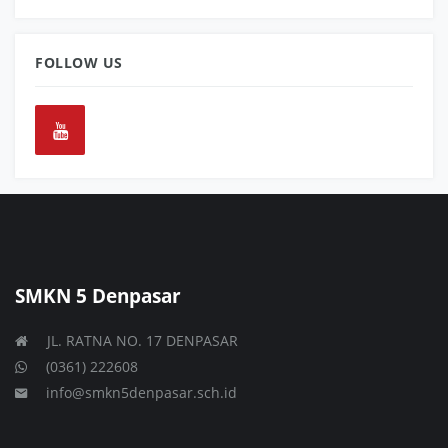
FOLLOW US
SMKN 5 Denpasar
JL. RATNA NO. 17 DENPASAR
(0361) 222608
info@smkn5denpasar.sch.id