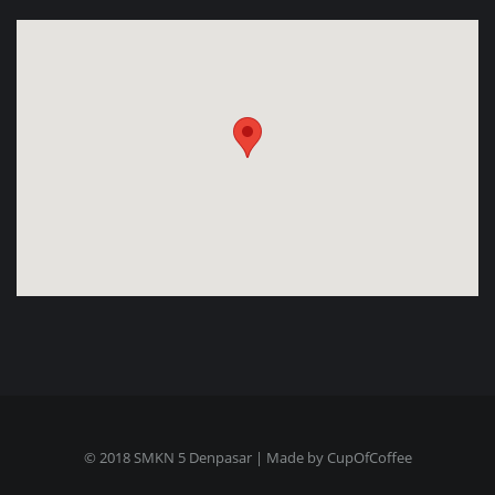
© 2018 SMKN 5 Denpasar | Made by
CupOfCoffee