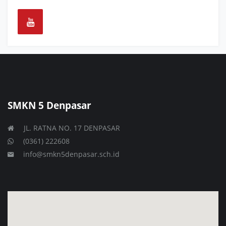
SMKN 5 Denpasar
JL. RATNA NO. 17 DENPASAR
(0361) 222608
info@smkn5denpasar.sch.id