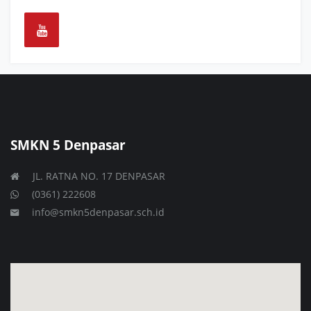
SMKN 5 Denpasar
JL. RATNA NO. 17 DENPASAR
(0361) 222608
info@smkn5denpasar.sch.id