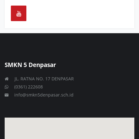
SMKN 5 Denpasar
JL. RATNA NO. 17 DENPASAR
(0361) 222608
info@smkn5denpasar.sch.id