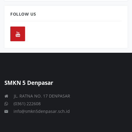
FOLLOW US
SMKN 5 Denpasar
JL. RATNA NO. 17 DENPASAR
(0361) 222608
info@smkn5denpasar.sch.id