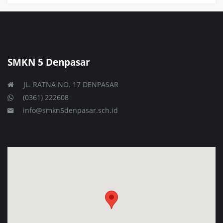
SMKN 5 Denpasar
JL. RATNA NO. 17 DENPASAR
(0361) 222608
info@smkn5denpasar.sch.id