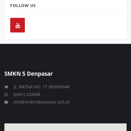
FOLLOW US
SMKN 5 Denpasar
JL. RATNA NO. 17 DENPASAR
(0361) 222608
info@smkn5denpasar.sch.id