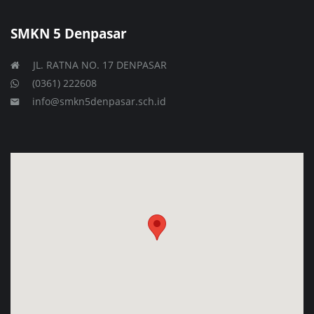
SMKN 5 Denpasar
JL. RATNA NO. 17 DENPASAR
(0361) 222608
info@smkn5denpasar.sch.id