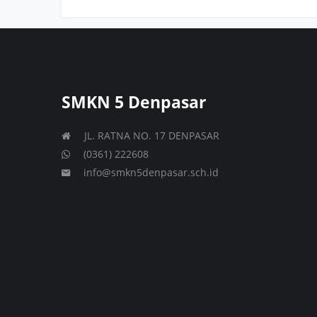
SMKN 5 Denpasar
JL. RATNA NO. 17 DENPASAR
(0361) 222608
info@smkn5denpasar.sch.id