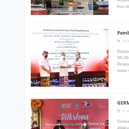
bisa d
Pemb
18 O
Dalam 
SD,SM
Denpas
mana s
GER
15 O
Germas
dilaks