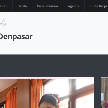
hlian
Berita
Pengumuman
Agenda
Bursa Kerja
 Denpasar