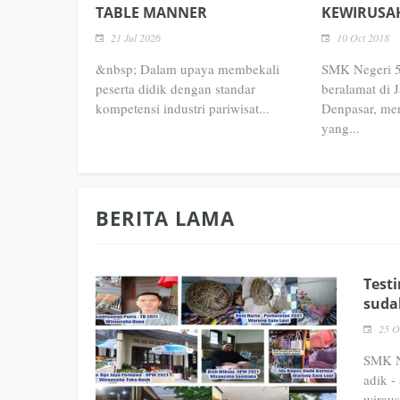
TABLE MANNER
KEWIRUSA
21 Jul 2026
10 Oct 2018
&nbsp; Dalam upaya membekali
SMK Negeri 5
peserta didik dengan standar
beralamat di 
kompetensi industri pariwisat...
Denpasar, me
yang...
BERITA LAMA
Test
suda
25 O
SMK N
adik -
wiraus