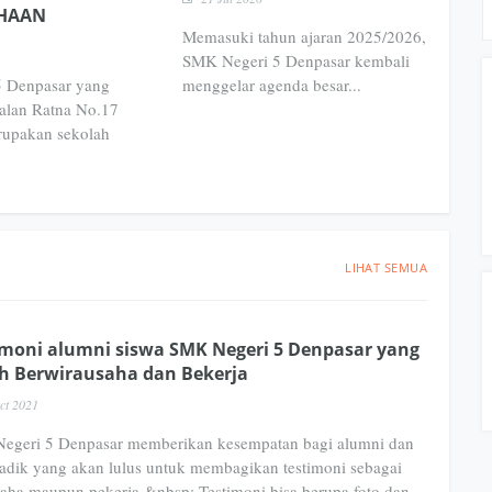
HAAN
Memasuki tahun ajaran 2025/2026,
SMK Negeri 5 Denpasar kembali
 Denpasar yang
menggelar agenda besar...
Jalan Ratna No.17
rupakan sekolah
LIHAT SEMUA
imoni alumni siswa SMK Negeri 5 Denpasar yang
h Berwirausaha dan Bekerja
ct 2021
egeri 5 Denpasar memberikan kesempatan bagi alumni dan
 adik yang akan lulus untuk membagikan testimoni sebagai
aha maupun pekerja.&nbsp; Testimoni bisa berupa foto dan